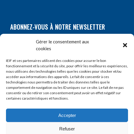
ABONNEZ-VOUS À NOTRE NEWSLETTER
Nom
*
Gérer le consentement aux
cookies
Prénom
*
IEIF et ses partenaires utilisent des cookies pour assurer le bon
fonctionnement et la sécurité du site, pour offrir les meilleures expériences,
nous utilisons des technologies telles que les cookies pour stocker et/ou
accéder aux informations des appareils. Le fait de consentir à ces
E-mail
*
technologies nous permettra de traiter des données telles que le
comportement de navigation ou les ID uniques sur ce site. Le fait de ne pas
consentir ou de retirer son consentement peut avoir un effet négatif sur
certaines caractéristiques et fonctions.
Accepter
Refuser