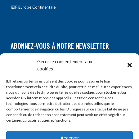
IEIF Europe Continentale
ABONNEZ-VOUS À NOTRE NEWSLETTER
Nom
*
Gérer le consentement aux
cookies
Prénom
*
IEIF et ses partenaires utilisent des cookies pour assurer le bon
fonctionnement et la sécurité du site, pour offrir les meilleures expériences,
nous utilisons des technologies telles que les cookies pour stocker et/ou
accéder aux informations des appareils. Le fait de consentir à ces
E-mail
*
technologies nous permettra de traiter des données telles que le
comportement de navigation ou les ID uniques sur ce site. Le fait de ne pas
consentir ou de retirer son consentement peut avoir un effet négatif sur
certaines caractéristiques et fonctions.
Accepter