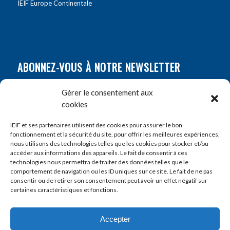
IEIF Europe Continentale
ABONNEZ-VOUS À NOTRE NEWSLETTER
Nom
*
Gérer le consentement aux
cookies
Prénom
*
IEIF et ses partenaires utilisent des cookies pour assurer le bon
fonctionnement et la sécurité du site, pour offrir les meilleures expériences,
nous utilisons des technologies telles que les cookies pour stocker et/ou
accéder aux informations des appareils. Le fait de consentir à ces
E-mail
*
technologies nous permettra de traiter des données telles que le
comportement de navigation ou les ID uniques sur ce site. Le fait de ne pas
consentir ou de retirer son consentement peut avoir un effet négatif sur
certaines caractéristiques et fonctions.
Accepter