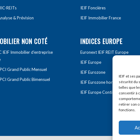
IIC-REITs
IEIF Foncières
nalyse & Prévision
IEIF Immobilier France
OBILIER NON COTÉ
INDICES EUROPE
IEIF Immobilier d’entreprise
Euronext IEIF REIT Europe
e
IEIF Europe
OPCI Grand Public Mensuel
IEIF Eurozone
IEIF et ses p
OPCI Grand Public Bimensuel
sécurité du s
IEIF Eurozone hors France
telles que le
IEIF Europe Continentale
consentir à 
comportement
retirer son 
fonctions.
Ac