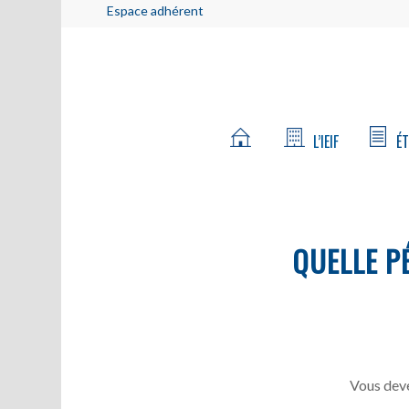
Espace adhérent
L’IEIF
ÉT
QUELLE P
Vous deve