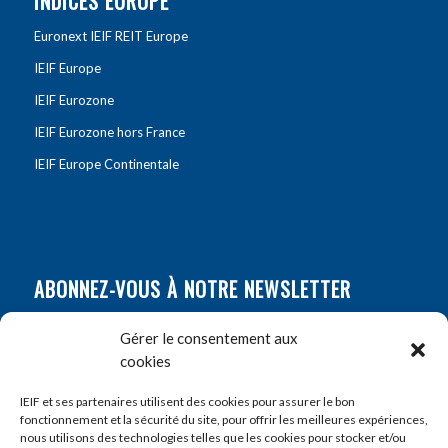
INDICES EUROPE
Euronext IEIF REIT Europe
IEIF Europe
IEIF Eurozone
IEIF Eurozone hors France
IEIF Europe Continentale
ABONNEZ-VOUS À NOTRE NEWSLETTER
Nom
*
Gérer le consentement aux
cookies
Prénom
*
IEIF et ses partenaires utilisent des cookies pour assurer le bon
fonctionnement et la sécurité du site, pour offrir les meilleures expériences,
nous utilisons des technologies telles que les cookies pour stocker et/ou