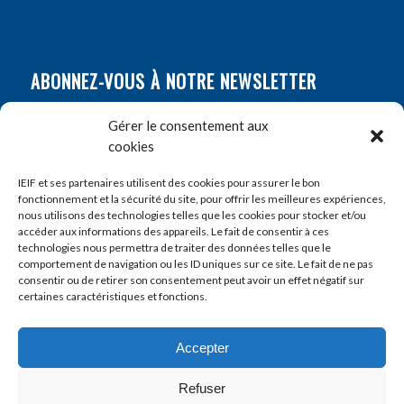
ABONNEZ-VOUS À NOTRE NEWSLETTER
Nom
*
Gérer le consentement aux
cookies
Prénom
*
IEIF et ses partenaires utilisent des cookies pour assurer le bon
fonctionnement et la sécurité du site, pour offrir les meilleures expériences,
nous utilisons des technologies telles que les cookies pour stocker et/ou
accéder aux informations des appareils. Le fait de consentir à ces
E-mail
*
technologies nous permettra de traiter des données telles que le
comportement de navigation ou les ID uniques sur ce site. Le fait de ne pas
consentir ou de retirer son consentement peut avoir un effet négatif sur
certaines caractéristiques et fonctions.
Accepter
Refuser