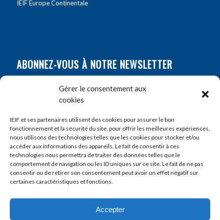
IEIF Europe Continentale
ABONNEZ-VOUS À NOTRE NEWSLETTER
Nom
*
Gérer le consentement aux
cookies
Prénom
*
IEIF et ses partenaires utilisent des cookies pour assurer le bon
fonctionnement et la sécurité du site, pour offrir les meilleures expériences,
nous utilisons des technologies telles que les cookies pour stocker et/ou
accéder aux informations des appareils. Le fait de consentir à ces
E-mail
*
technologies nous permettra de traiter des données telles que le
comportement de navigation ou les ID uniques sur ce site. Le fait de ne pas
consentir ou de retirer son consentement peut avoir un effet négatif sur
certaines caractéristiques et fonctions.
Accepter