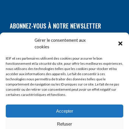
ABONNEZ-VOUS À NOTRE NEWSLETTER
Nom
*
Gérer le consentement aux
cookies
Prénom
*
IEIF et ses partenaires utilisent des cookies pour assurer le bon
fonctionnement et la sécurité du site, pour offrir les meilleures expériences,
nous utilisons des technologies telles que les cookies pour stocker et/ou
accéder aux informations des appareils. Le fait de consentir à ces
E-mail
*
technologies nous permettra de traiter des données telles que le
comportement de navigation ou les ID uniques sur ce site. Le fait de ne pas
consentir ou de retirer son consentement peut avoir un effet négatif sur
certaines caractéristiques et fonctions.
Accepter
Refuser