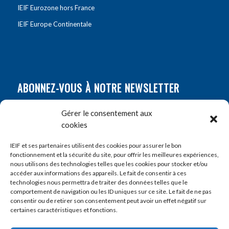
IEIF Eurozone hors France
IEIF Europe Continentale
ABONNEZ-VOUS À NOTRE NEWSLETTER
Nom
*
Gérer le consentement aux
cookies
Prénom
*
IEIF et ses partenaires utilisent des cookies pour assurer le bon
fonctionnement et la sécurité du site, pour offrir les meilleures expériences,
nous utilisons des technologies telles que les cookies pour stocker et/ou
accéder aux informations des appareils. Le fait de consentir à ces
E-mail
*
technologies nous permettra de traiter des données telles que le
comportement de navigation ou les ID uniques sur ce site. Le fait de ne pas
consentir ou de retirer son consentement peut avoir un effet négatif sur
certaines caractéristiques et fonctions.