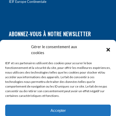
IEIF Europe Continentale
ABONNEZ-VOUS À NOTRE NEWSLETTER
Nom
*
Gérer le consentement aux
cookies
Prénom
*
IEIF et ses partenaires utilisent des cookies pour assurer le bon
fonctionnement et la sécurité du site, pour offrir les meilleures expériences,
nous utilisons des technologies telles que les cookies pour stocker et/ou
accéder aux informations des appareils. Le fait de consentir à ces
E-mail
*
technologies nous permettra de traiter des données telles que le
comportement de navigation ou les ID uniques sur ce site. Le fait de ne pas
consentir ou de retirer son consentement peut avoir un effet négatif sur
certaines caractéristiques et fonctions.
Accepter