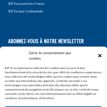
IEIF Eurozone hors France
IEIF Europe Continentale
ABONNEZ-VOUS À NOTRE NEWSLETTER
Nom
*
Gérer le consentement aux
cookies
Prénom
*
IEIF et ses partenaires utilisent des cookies pour assurer le bon
fonctionnement et la sécurité du site, pour offrir les meilleures expériences,
nous utilisons des technologies telles que les cookies pour stocker et/ou
accéder aux informations des appareils. Le fait de consentir à ces
E-mail
*
technologies nous permettra de traiter des données telles que le
comportement de navigation ou les ID uniques sur ce site. Le fait de ne pas
consentir ou de retirer son consentement peut avoir un effet négatif sur
certaines caractéristiques et fonctions.