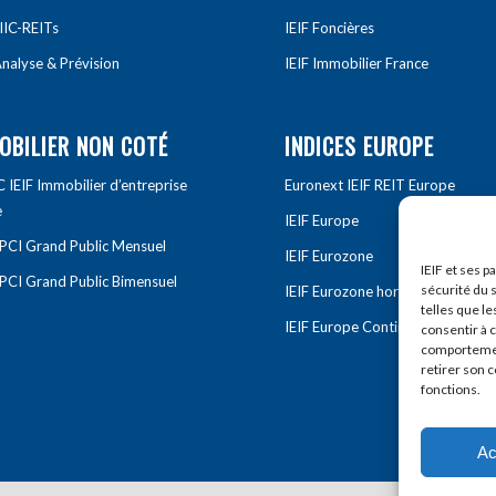
IIC-REITs
IEIF Foncières
nalyse & Prévision
IEIF Immobilier France
OBILIER NON COTÉ
INDICES EUROPE
IEIF Immobilier d’entreprise
Euronext IEIF REIT Europe
e
IEIF Europe
OPCI Grand Public Mensuel
IEIF Eurozone
IEIF et ses p
OPCI Grand Public Bimensuel
sécurité du s
IEIF Eurozone hors France
telles que le
IEIF Europe Continentale
consentir à 
comportement
retirer son 
fonctions.
Ac