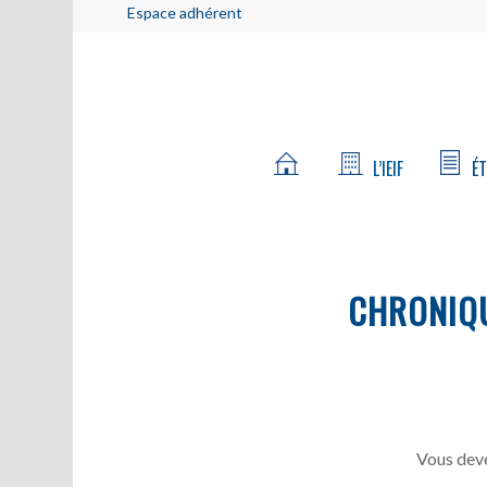
Espace adhérent
L’IEIF
ÉT
CHRONIQU
Vous deve