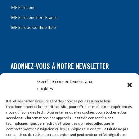
IEIF Eurozone
IEIF Eurozone hors France
IEIF Europe Continentale
ABONNEZ-VOUS À NOTRE NEWSLETTER
Nom
*
Gérer le consentement aux
cookies
Prénom
*
IEIF et ses partenaires utilisent des cookies pour assurer le bon
fonctionnement et la sécurité du site, pour offrir les meilleures expériences,
nous utilisons des technologies telles que les cookies pour stocker et/ou
accéder aux informations des appareils. Le fait de consentir à ces
E-mail
*
technologies nous permettra de traiter des données telles que le
comportement de navigation ou les ID uniques sur ce site. Le fait de ne pas
consentir ou de retirer son consentement peut avoir un effet négatif sur