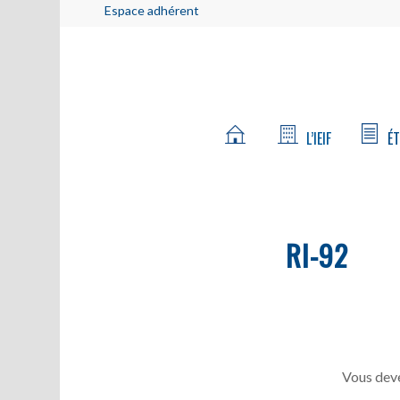
Espace adhérent
L’IEIF
ÉT
RI-92
Vous deve