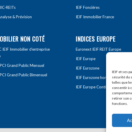
IIC-REITs
IEIF Foncières
nalyse & Prévision
IEIF Immobilier France
OBILIER NON COTÉ
INDICES EUROPE
IEIF Immobilier d’entreprise
Euronext IEIF REIT Europe
e
IEIF Europe
OPCI Grand Public Mensuel
IEIF Eurozone
IEIF et ses p
OPCI Grand Public Bimensuel
sécurité du s
IEIF Eurozone hors France
telles que le
IEIF Europe Continentale
consentir à 
comportement
retirer son 
fonctions.
Ac