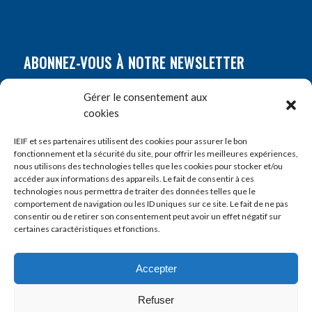
ABONNEZ-VOUS À NOTRE NEWSLETTER
Nom
*
Gérer le consentement aux
cookies
Prénom
*
IEIF et ses partenaires utilisent des cookies pour assurer le bon
fonctionnement et la sécurité du site, pour offrir les meilleures expériences,
nous utilisons des technologies telles que les cookies pour stocker et/ou
accéder aux informations des appareils. Le fait de consentir à ces
E-mail
*
technologies nous permettra de traiter des données telles que le
comportement de navigation ou les ID uniques sur ce site. Le fait de ne pas
consentir ou de retirer son consentement peut avoir un effet négatif sur
certaines caractéristiques et fonctions.
Accepter
Refuser