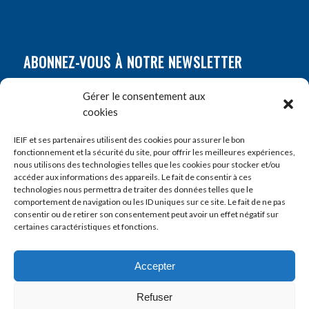
ABONNEZ-VOUS À NOTRE NEWSLETTER
Nom
*
Gérer le consentement aux
cookies
Prénom
*
IEIF et ses partenaires utilisent des cookies pour assurer le bon
fonctionnement et la sécurité du site, pour offrir les meilleures expériences,
nous utilisons des technologies telles que les cookies pour stocker et/ou
accéder aux informations des appareils. Le fait de consentir à ces
E-mail
*
technologies nous permettra de traiter des données telles que le
comportement de navigation ou les ID uniques sur ce site. Le fait de ne pas
consentir ou de retirer son consentement peut avoir un effet négatif sur
certaines caractéristiques et fonctions.
Accepter
Refuser