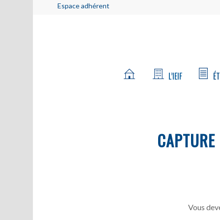
Espace adhérent
L’IEIF
ÉT
CAPTURE D
Vous deve