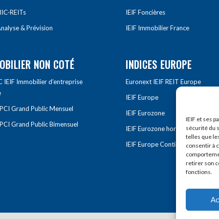
IIC-REITs
IEIF Foncières
nalyse & Prévision
IEIF Immobilier France
OBILIER NON COTÉ
INDICES EUROPE
IEIF Immobilier d’entreprise
Euronext IEIF REIT Europe
e
IEIF Europe
OPCI Grand Public Mensuel
IEIF Eurozone
IEIF et ses p
OPCI Grand Public Bimensuel
sécurité du s
IEIF Eurozone hors France
telles que le
IEIF Europe Continentale
consentir à 
comportement
retirer son 
fonctions.
Ac