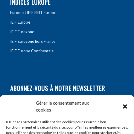
INDICES EUROPE
Euronext IEIF REIT Europe
IEIF Europe
IEIF Eurozone
IEIF Eurozone hors France
IEIF Europe Continentale
ABONNEZ-VOUS À NOTRE NEWSLETTER
Nom
*
Gérer le consentement aux
cookies
Prénom
*
IEIF et ses partenaires utilisent des cookies pour assurer le bon
fonctionnement et la sécurité du site, pour offrir les meilleures expériences,
nous utilisons des technologies telles que les cookies pour stocker et/ou