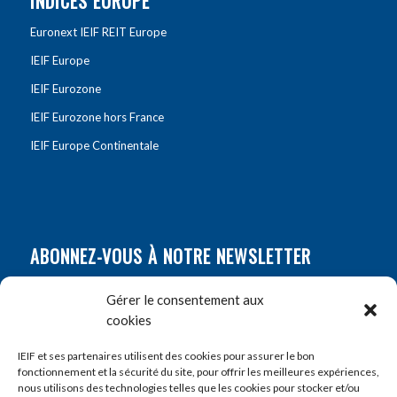
INDICES EUROPE
Euronext IEIF REIT Europe
IEIF Europe
IEIF Eurozone
IEIF Eurozone hors France
IEIF Europe Continentale
ABONNEZ-VOUS À NOTRE NEWSLETTER
Nom
*
Gérer le consentement aux
cookies
Prénom
*
IEIF et ses partenaires utilisent des cookies pour assurer le bon
fonctionnement et la sécurité du site, pour offrir les meilleures expériences,
nous utilisons des technologies telles que les cookies pour stocker et/ou