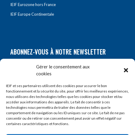
IEIF Eurozone hors France
IEIF Europe Continentale
ABONNEZ-VOUS À NOTRE NEWSLETTER
Nom
*
Gérer le consentement aux
cookies
Prénom
*
IEIF et ses partenaires utilisent des cookies pour assurer le bon
fonctionnement et la sécurité du site, pour offrir les meilleures expériences,
nous utilisons des technologies telles que les cookies pour stocker et/ou
accéder aux informations des appareils. Le fait de consentir à ces
E-mail
*
technologies nous permettra de traiter des données telles que le
comportement de navigation ou les ID uniques sur ce site. Le fait de ne pas
consentir ou de retirer son consentement peut avoir un effet négatif sur
certaines caractéristiques et fonctions.