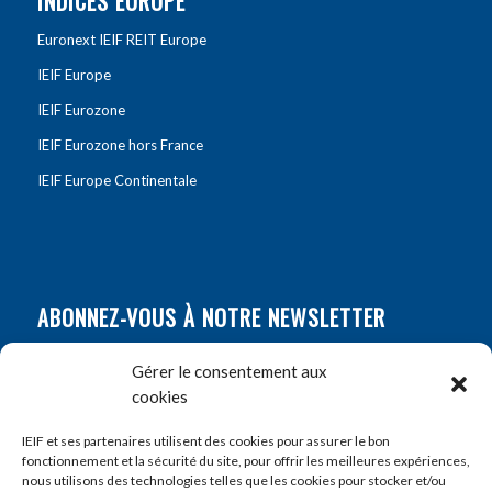
INDICES EUROPE
Euronext IEIF REIT Europe
IEIF Europe
IEIF Eurozone
IEIF Eurozone hors France
IEIF Europe Continentale
ABONNEZ-VOUS À NOTRE NEWSLETTER
Nom
*
Gérer le consentement aux
cookies
Prénom
*
IEIF et ses partenaires utilisent des cookies pour assurer le bon
fonctionnement et la sécurité du site, pour offrir les meilleures expériences,
nous utilisons des technologies telles que les cookies pour stocker et/ou