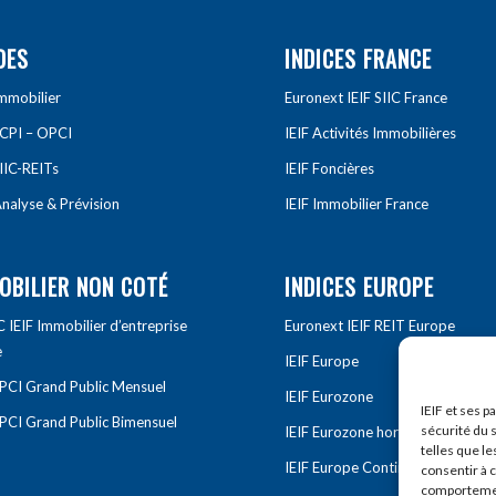
DES
INDICES FRANCE
Immobilier
Euronext IEIF SIIC France
SCPI – OPCI
IEIF Activités Immobilières
IIC-REITs
IEIF Foncières
nalyse & Prévision
IEIF Immobilier France
OBILIER NON COTÉ
INDICES EUROPE
IEIF Immobilier d’entreprise
Euronext IEIF REIT Europe
e
IEIF Europe
OPCI Grand Public Mensuel
IEIF Eurozone
IEIF et ses p
OPCI Grand Public Bimensuel
sécurité du s
IEIF Eurozone hors France
telles que le
IEIF Europe Continentale
consentir à 
comportement