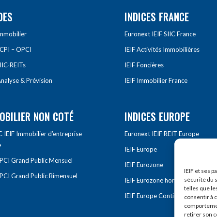
DES
INDICES FRANCE
Immobilier
Euronext IEIF SIIC France
SCPI – OPCI
IEIF Activités Immobilières
IIC-REITs
IEIF Foncières
nalyse & Prévision
IEIF Immobilier France
OBILIER NON COTÉ
INDICES EUROPE
IEIF Immobilier d’entreprise
Euronext IEIF REIT Europe
e
IEIF Europe
OPCI Grand Public Mensuel
IEIF Eurozone
IEIF et ses p
OPCI Grand Public Bimensuel
sécurité du s
IEIF Eurozone hors France
telles que le
IEIF Europe Continentale
consentir à 
comportement
retirer son 