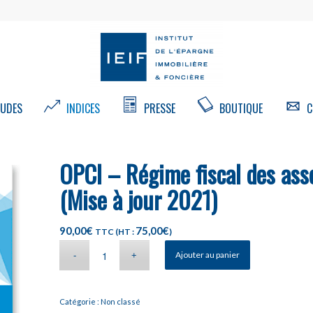
UDES
INDICES
PRESSE
BOUTIQUE
C
OPCI – Régime fiscal des ass
(Mise à jour 2021)
90,00
€
75,00
€
TTC (HT :
)
Ajouter au panier
Catégorie :
Non classé