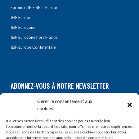
Euronext IEIF REIT Europe
IEIF Europe
IEIF Eurozone
IEIF Eurozone hors France
IEIF Europe Continentale
ABONNEZ-VOUS À NOTRE NEWSLETTER
Nom
*
Gérer le consentement aux
cookies
Prénom
*
IEIF et ses partenaires utilisent des cookies pour assurer le bon
fonctionnement et la sécurité du site, pour offrir les meilleures expériences,
nous utilisons des technologies telles que les cookies pour stocker et/ou
accéder aux informations des appareils. Le fait de consentir à ces