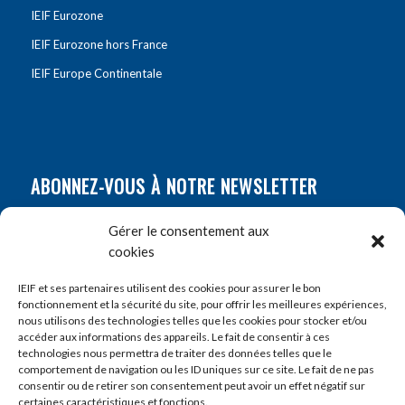
IEIF Eurozone
IEIF Eurozone hors France
IEIF Europe Continentale
ABONNEZ-VOUS À NOTRE NEWSLETTER
Nom
*
Gérer le consentement aux
cookies
Prénom
*
IEIF et ses partenaires utilisent des cookies pour assurer le bon
fonctionnement et la sécurité du site, pour offrir les meilleures expériences,
nous utilisons des technologies telles que les cookies pour stocker et/ou
accéder aux informations des appareils. Le fait de consentir à ces
E-mail
*
technologies nous permettra de traiter des données telles que le
comportement de navigation ou les ID uniques sur ce site. Le fait de ne pas
consentir ou de retirer son consentement peut avoir un effet négatif sur
certaines caractéristiques et fonctions.