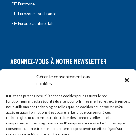
IEIF Eurozone
IEIF Eurozone hors France
IEIF Europe Continentale
ABONNEZ-VOUS À NOTRE NEWSLETTER
Nom
*
Gérer le consentement aux
cookies
Prénom
*
IEIF et ses partenaires utilisent des cookies pour assurer le bon
fonctionnement et la sécurité du site, pour offrir les meilleures expériences,
nous utilisons des technologies telles que les cookies pour stocker et/ou
accéder aux informations des appareils. Le fait de consentir à ces
E-mail
*
technologies nous permettra de traiter des données telles que le
comportement de navigation ou les ID uniques sur ce site. Le fait de ne pas
consentir ou de retirer son consentement peut avoir un effet négatif sur
certaines caractéristiques et fonctions.