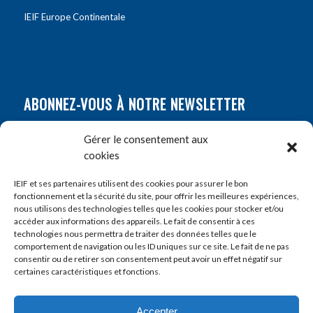
IEIF Europe Continentale
ABONNEZ-VOUS À NOTRE NEWSLETTER
Nom
*
Gérer le consentement aux
cookies
Prénom
*
IEIF et ses partenaires utilisent des cookies pour assurer le bon
fonctionnement et la sécurité du site, pour offrir les meilleures expériences,
nous utilisons des technologies telles que les cookies pour stocker et/ou
accéder aux informations des appareils. Le fait de consentir à ces
E-mail
*
technologies nous permettra de traiter des données telles que le
comportement de navigation ou les ID uniques sur ce site. Le fait de ne pas
consentir ou de retirer son consentement peut avoir un effet négatif sur
certaines caractéristiques et fonctions.
Accepter