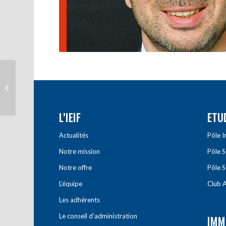
Raphaël Smadja
L’IEIF
ETU
Actualités
Pôle 
Notre mission
Pôle 
Notre offre
Pôle S
L’équipe
Club A
Les adhérents
Le conseil d’administration
IMM