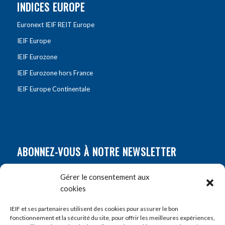
INDICES EUROPE
Euronext IEIF REIT Europe
IEIF Europe
IEIF Eurozone
IEIF Eurozone hors France
IEIF Europe Continentale
ABONNEZ-VOUS À NOTRE NEWSLETTER
Nom
*
Gérer le consentement aux
cookies
Prénom
*
IEIF et ses partenaires utilisent des cookies pour assurer le bon
fonctionnement et la sécurité du site, pour offrir les meilleures expériences,