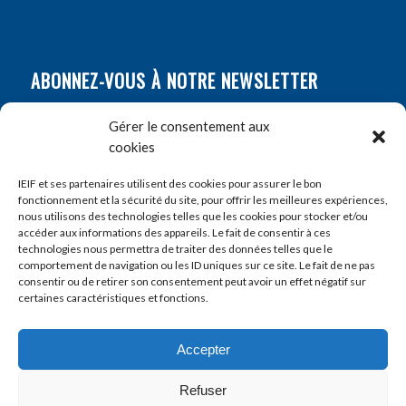
ABONNEZ-VOUS À NOTRE NEWSLETTER
Nom
*
Gérer le consentement aux
cookies
Prénom
*
IEIF et ses partenaires utilisent des cookies pour assurer le bon
fonctionnement et la sécurité du site, pour offrir les meilleures expériences,
nous utilisons des technologies telles que les cookies pour stocker et/ou
accéder aux informations des appareils. Le fait de consentir à ces
E-mail
*
technologies nous permettra de traiter des données telles que le
comportement de navigation ou les ID uniques sur ce site. Le fait de ne pas
consentir ou de retirer son consentement peut avoir un effet négatif sur
certaines caractéristiques et fonctions.
Accepter
Refuser