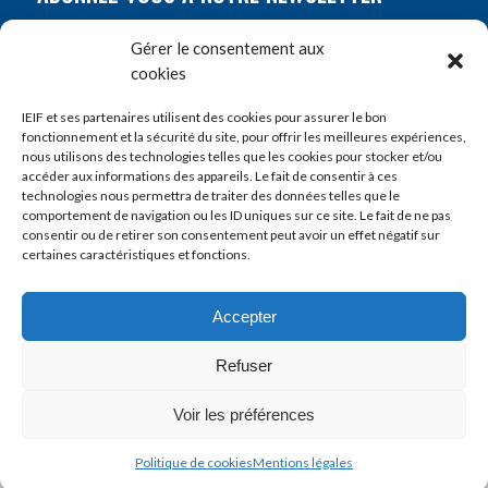
Nom
*
Gérer le consentement aux
cookies
Prénom
*
IEIF et ses partenaires utilisent des cookies pour assurer le bon
fonctionnement et la sécurité du site, pour offrir les meilleures expériences,
nous utilisons des technologies telles que les cookies pour stocker et/ou
accéder aux informations des appareils. Le fait de consentir à ces
E-mail
*
technologies nous permettra de traiter des données telles que le
comportement de navigation ou les ID uniques sur ce site. Le fait de ne pas
consentir ou de retirer son consentement peut avoir un effet négatif sur
certaines caractéristiques et fonctions.
Accepter
Refuser
Voir les préférences
© Copyright 2022 - IEIF
Politique de cookies
Mentions légales
Mentions légales
Contact
Politique de cookies (UE)