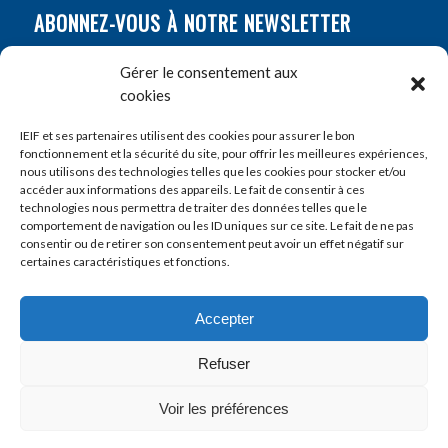
ABONNEZ-VOUS À NOTRE NEWSLETTER
Nom
*
Gérer le consentement aux
cookies
Prénom
*
IEIF et ses partenaires utilisent des cookies pour assurer le bon
fonctionnement et la sécurité du site, pour offrir les meilleures expériences,
nous utilisons des technologies telles que les cookies pour stocker et/ou
accéder aux informations des appareils. Le fait de consentir à ces
E-mail
*
technologies nous permettra de traiter des données telles que le
comportement de navigation ou les ID uniques sur ce site. Le fait de ne pas
consentir ou de retirer son consentement peut avoir un effet négatif sur
certaines caractéristiques et fonctions.
Accepter
Refuser
Voir les préférences
© Copyright 2022 - IEIF