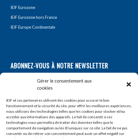
IEIF Eurozone
IEIF Eurozone hors France
IEIF Europe Continentale
ABONNEZ-VOUS À NOTRE NEWSLETTER
Nom
*
Gérer le consentement aux
cookies
Prénom
*
IEIF et ses partenaires utilisent des cookies pour assurer le bon
fonctionnement et la sécurité du site, pour offrir les meilleures expériences,
nous utilisons des technologies telles que les cookies pour stocker et/ou
accéder aux informations des appareils. Le fait de consentir à ces
E-mail
*
technologies nous permettra de traiter des données telles que le
comportement de navigation ou les ID uniques sur ce site. Le fait de ne pas
consentir ou de retirer son consentement peut avoir un effet négatif sur