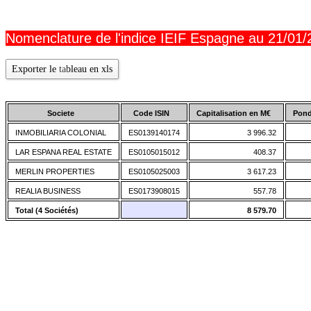
Nomenclature de l'indice IEIF Espagne au 21/01
Exporter le tableau en xls
Societe
Code ISIN
Capitalisation en M€
Pond
INMOBILIARIA COLONIAL
ES0139140174
3 996.32
LAR ESPANA REAL ESTATE
ES0105015012
408.37
MERLIN PROPERTIES
ES0105025003
3 617.23
REALIA BUSINESS
ES0173908015
557.78
Total (4 Sociétés)
8 579.70