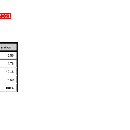
/2021
ération
46.58
4.76
42.16
6.50
100%