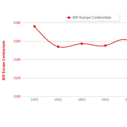
IEIF Europe Continentale
2180
2160
IEIF Europe Continentale
2140
2120
2100
14/01
15/01
18/01
19/01
2