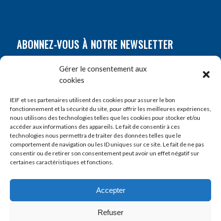
ABONNEZ-VOUS À NOTRE NEWSLETTER
Nom
*
Gérer le consentement aux
cookies
Prénom
*
IEIF et ses partenaires utilisent des cookies pour assurer le bon
fonctionnement et la sécurité du site, pour offrir les meilleures expériences,
nous utilisons des technologies telles que les cookies pour stocker et/ou
accéder aux informations des appareils. Le fait de consentir à ces
E-mail
*
technologies nous permettra de traiter des données telles que le
comportement de navigation ou les ID uniques sur ce site. Le fait de ne pas
consentir ou de retirer son consentement peut avoir un effet négatif sur
certaines caractéristiques et fonctions.
Accepter
Refuser