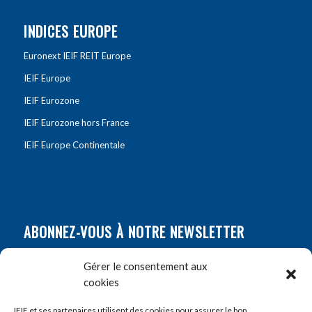
INDICES EUROPE
Euronext IEIF REIT Europe
IEIF Europe
IEIF Eurozone
IEIF Eurozone hors France
IEIF Europe Continentale
ABONNEZ-VOUS À NOTRE NEWSLETTER
Nom
*
Gérer le consentement aux
cookies
Prénom
*
IEIF et ses partenaires utilisent des cookies pour assurer le bon