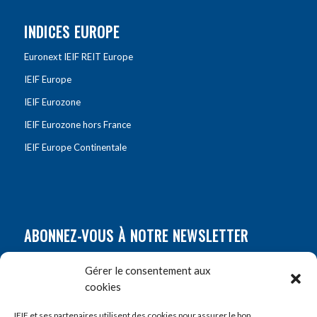
INDICES EUROPE
Euronext IEIF REIT Europe
IEIF Europe
IEIF Eurozone
IEIF Eurozone hors France
IEIF Europe Continentale
ABONNEZ-VOUS À NOTRE NEWSLETTER
Nom
*
Gérer le consentement aux
cookies
Prénom
*
IEIF et ses partenaires utilisent des cookies pour assurer le bon