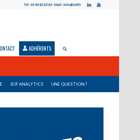
Tél : 01 44 82 63 63 - Mail : info@ieif.fr
ONTACT
ADHÉRENTS
LE
IEIF ANALYTICS
UNE QUESTION ?