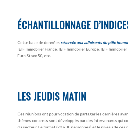
ÉCHANTILLONNAGE D’INDICE
Cette base de données
réservée aux adhérents du pôle immob
IEIF Immobilier France, IEIF Immobilier Europe, IEIF Immobili
Euro Stoxx 50, etc.
LES JEUDIS MATIN
Ces réunions ont pour vocation de partager les dernières avan
thèmes concrets sont développés par des intervenants qui co
du secteur. Le format (20 à 30 personnes) et le niveau de ces 