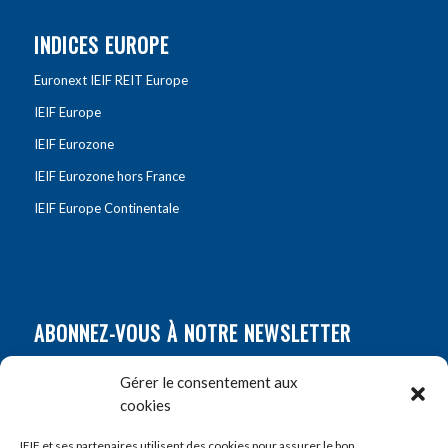
INDICES EUROPE
Euronext IEIF REIT Europe
IEIF Europe
IEIF Eurozone
IEIF Eurozone hors France
IEIF Europe Continentale
ABONNEZ-VOUS À NOTRE NEWSLETTER
Nom
*
Gérer le consentement aux
cookies
Prénom
*
IEIF et ses partenaires utilisent des cookies pour assurer le bon