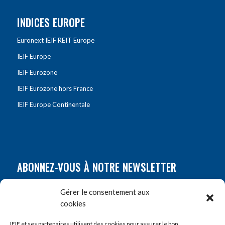
INDICES EUROPE
Euronext IEIF REIT Europe
IEIF Europe
IEIF Eurozone
IEIF Eurozone hors France
IEIF Europe Continentale
ABONNEZ-VOUS À NOTRE NEWSLETTER
Nom
*
Gérer le consentement aux
cookies
Prénom
*
IEIF et ses partenaires utilisent des cookies pour assurer le bon