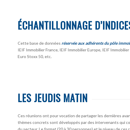
ÉCHANTILLONNAGE D’INDICE
Cette base de données
réservée aux adhérents du pôle immob
IEIF Immobilier France, IEIF Immobilier Europe, IEIF Immobili
Euro Stoxx 50, etc.
LES JEUDIS MATIN
Ces réunions ont pour vocation de partager les dernières avan
thèmes concrets sont développés par des intervenants qui co
du secteur. Le format (20 à 30 personnes) et le niveau de ces 