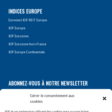
INDICES EUROPE
Euronext IEIF REIT Europe
IEIF Europe
IEIF Eurozone
IEIF Eurozone hors France
IEIF Europe Continentale
ABONNEZ-VOUS À NOTRE NEWSLETTER
Nom
*
Gérer le consentement aux
cookies
Prénom
*
IEIF et ses partenaires utilisent des cookies pour assurer le bon