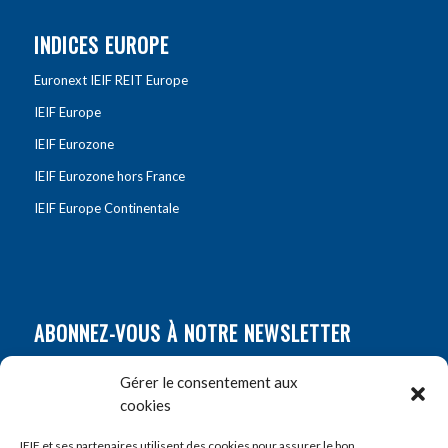
INDICES EUROPE
Euronext IEIF REIT Europe
IEIF Europe
IEIF Eurozone
IEIF Eurozone hors France
IEIF Europe Continentale
ABONNEZ-VOUS À NOTRE NEWSLETTER
Nom
*
Gérer le consentement aux
cookies
Prénom
*
IEIF et ses partenaires utilisent des cookies pour assurer le bon