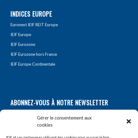
INDICES EUROPE
Euronext IEIF REIT Europe
IEIF Europe
IEIF Eurozone
IEIF Eurozone hors France
IEIF Europe Continentale
ABONNEZ-VOUS À NOTRE NEWSLETTER
Nom
*
Gérer le consentement aux
cookies
Prénom
*
IEIF et ses partenaires utilisent des cookies pour assurer le bon