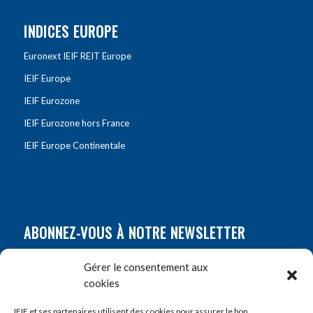
INDICES EUROPE
Euronext IEIF REIT Europe
IEIF Europe
IEIF Eurozone
IEIF Eurozone hors France
IEIF Europe Continentale
ABONNEZ-VOUS À NOTRE NEWSLETTER
Nom
*
Gérer le consentement aux
cookies
Prénom
*
IEIF et ses partenaires utilisent des cookies pour assurer le bon