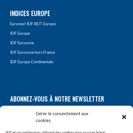
INDICES EUROPE
Euronext IEIF REIT Europe
IEIF Europe
IEIF Eurozone
IEIF Eurozone hors France
IEIF Europe Continentale
ABONNEZ-VOUS À NOTRE NEWSLETTER
Nom
*
Gérer le consentement aux
cookies
Prénom
*
IEIF et ses partenaires utilisent des cookies pour assurer le bon