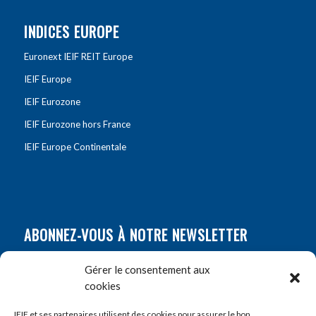
INDICES EUROPE
Euronext IEIF REIT Europe
IEIF Europe
IEIF Eurozone
IEIF Eurozone hors France
IEIF Europe Continentale
ABONNEZ-VOUS À NOTRE NEWSLETTER
Nom
*
Gérer le consentement aux
cookies
Prénom
*
IEIF et ses partenaires utilisent des cookies pour assurer le bon