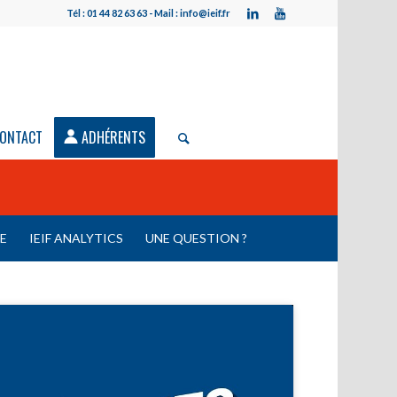
Tél : 01 44 82 63 63 - Mail : info@ieif.fr
ONTACT
ADHÉRENTS
LE
IEIF ANALYTICS
UNE QUESTION ?