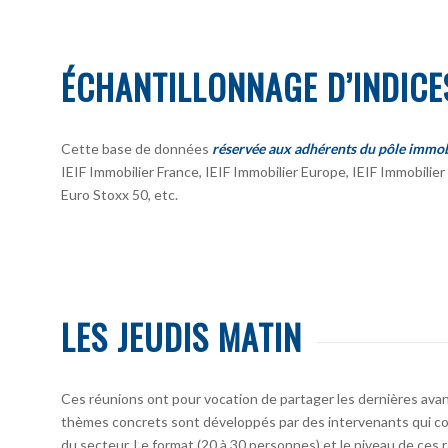
ÉCHANTILLONNAGE D’INDICE
Cette base de données
réservée aux adhérents du pôle immob
IEIF Immobilier France, IEIF Immobilier Europe, IEIF Immobili
Euro Stoxx 50, etc.
LES JEUDIS MATIN
Ces réunions ont pour vocation de partager les dernières avan
thèmes concrets sont développés par des intervenants qui co
du secteur. Le format (20 à 30 personnes) et le niveau de ces 