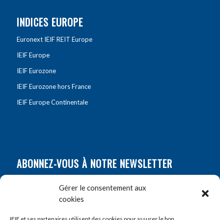
INDICES EUROPE
Euronext IEIF REIT Europe
IEIF Europe
IEIF Eurozone
IEIF Eurozone hors France
IEIF Europe Continentale
ABONNEZ-VOUS À NOTRE NEWSLETTER
Nom
*
Gérer le consentement aux
cookies
Prénom
*
IEIF et ses partenaires utilisent des cookies pour assurer le bon